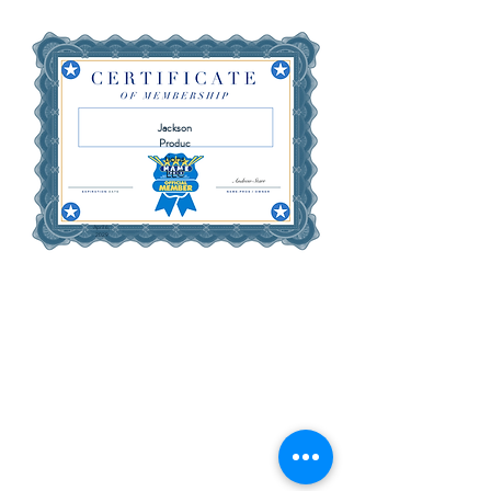
Jackson
Produc
tions
LLC
April 6,
2029