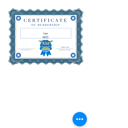
Loo
NYC
Produc
tions
April 12,
2027